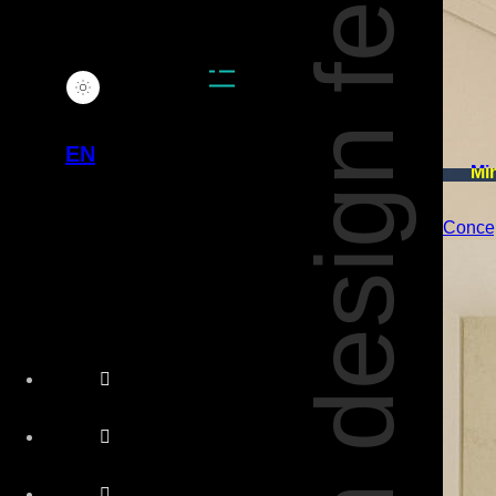
fen design
EN
Mi
Conce