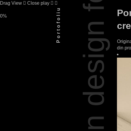
Drag
View
Close
play
Portofoliu
Por
0%
fen design
cre
Origina
din pro